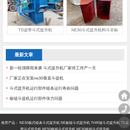
TD皮带斗式提升机
NE30斗式提升机料斗非标
最新文章
新一轮强降雨来袭 斗式提升机厂家停工停产一天
厂家正在安装ne30垂直斗提机
斗式提升机运行部件链条运行寿命问题
板链斗提机运行部件张力问题
推荐产品：
NE30板式链条斗式提升机
NE板链斗式提升机
TH环链斗式提升机
TD皮
带斗式提升机
NE50板链斗式提升机
NE30板链斗式提升机