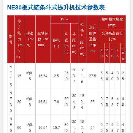
NE30板式链条斗式提升机技术参数表
料 斗
物料最大块度
提
链
(mm)
升
运行
条
能
斗速
主轴转
部件
允许所占百分
斗
斗
型
节
力
（m/
数（n/
重量
比%
容积
宽
距
号
距
（m
s）
min）
(Kg/
（L）
(m
(m
1
(m
1
2
5
7
³/
m)
m)
m)
0
m)
0
5
0
5
h）
0
N
20
10
E
约0.
25
6
5
4
3
2
15
16.54
2.5
3.
1.
27.5
1
5
0
5
0
0
0
5
2
6
5
N
30
15
E
约0.
30
9
7
5
4
4
30
16.54
7.8
4.
2.
35
3
5
0
0
5
8
7
0
8
4
0
N
30
15
E
约0.
30
9
7
5
4
4
60
16.54
15.7
4.
2.
64
5
5
0
0
5
8
7
0