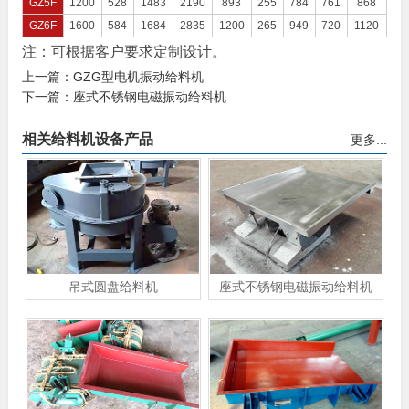
GZ5F
1200
528
1483
2190
893
255
784
761
868
GZ6F
1600
584
1684
2835
1200
265
949
720
1120
注：可根据客户要求定制设计。
上一篇：
GZG型电机振动给料机
下一篇：
座式不锈钢电磁振动给料机
相关给料机设备产品
更多...
吊式圆盘给料机
座式不锈钢电磁振动给料机