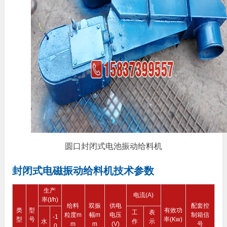
圆口封闭式电池振动给料机
封闭式电磁振动给料机技术参数
生产
电流(A)
率(t/h)
给料
双振
供电
配套控
类
型
有效功
工
表
粒度m
幅m
电压
制箱信
-1
型
号
率(Kw)
水
作
示
m
m
(V)
号
0